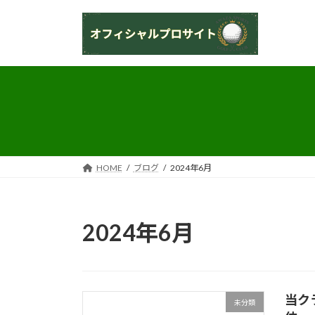
コ
ナ
ン
ビ
テ
ゲ
ン
ー
ツ
シ
へ
ョ
ス
ン
キ
に
ッ
移
プ
動
HOME
ブログ
2024年6月
2024年6月
当ク
未分類