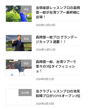
当倶楽部レッスンプロの森岡
試合
俊一郎が台湾ツアー最終戦に
出場！
2024年12月29日
森岡俊一郎プロ グランデー
試合
ジカップ３連覇！！
2024年10月11日
森岡俊一郎、台湾ツアーで
試合
堂々の3位タイフィニッシ
ュ！
2024年8月11日
当クラブレッスンプロの池見
未分類
和輝プロがJOYXオープン3位
2024年6月30日