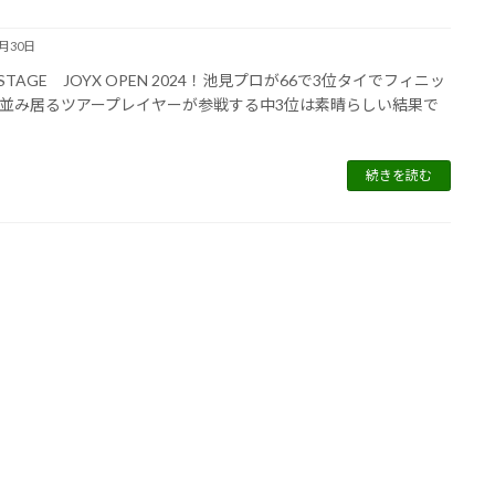
6月30日
 STAGE JOYX OPEN 2024！池見プロが66で3位タイでフィニッ
並み居るツアープレイヤーが参戦する中3位は素晴らしい結果で
続きを読む