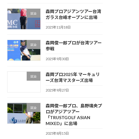
森岡プロアジアンツアー台湾
試合
ガラス台峰オープンに出場
2025年11月18日
森岡俊一郎プロが台湾ツアー
試合
参戦
2025年9月30日
森岡プロ2025年 マーキュリ
試合
ーズ台湾マスターズ出場
2025年9月27日
森岡俊一郎プロ、島野璃央プ
試合
ロがアジアツアー
「TRUSTGOLF ASIAN
MIXED」に出場
2025年8月15日