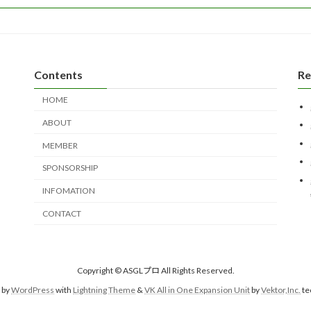
Contents
Re
HOME
ABOUT
MEMBER
SPONSORSHIP
INFOMATION
CONTACT
Copyright © ASGLプロ All Rights Reserved.
 by
WordPress
with
Lightning Theme
&
VK All in One Expansion Unit
by
Vektor,Inc.
te