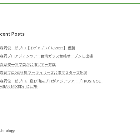
cent Posts
森岡俊一郎プロ【 ｲﾝｸﾞｵｰﾌﾟﾝｺﾞﾙﾌ2025】 優勝
森岡プロアジアンツアー台湾ガラス台峰オープンに出場
森岡俊一郎プロが台湾ツアー参戦
森岡プロ2025年 マーキュリーズ台湾マスターズ出場
森岡俊一郎プロ、島野璃央プロがアジアツアー「TRUSTGOLF
ASIAN MIXED」に出場
chnology.